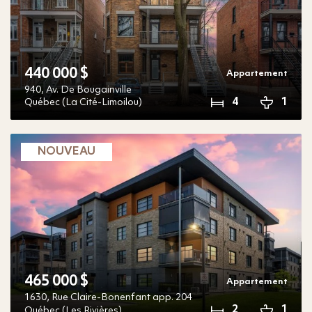
440 000 $
Appartement
940,
Av. De Bougainville
4
1
Québec (La Cité-Limoilou)
NOUVEAU
465 000 $
Appartement
1630,
Rue Claire-Bonenfant
app. 204
2
1
Québec (Les Rivières)