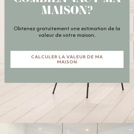
MAISON?
Obtenez gratuitement une estimation de la
valeur de votre maison.
CALCULER LA VALEUR DE MA
MAISON