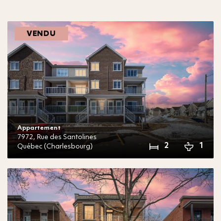
VENDU
Appartement
7972,
Rue des Santolines
2
1
Québec (Charlesbourg)