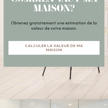
MAISON?
Obtenez gratuitement une estimation de la
valeur de votre maison.
CALCULER LA VALEUR DE MA
MAISON