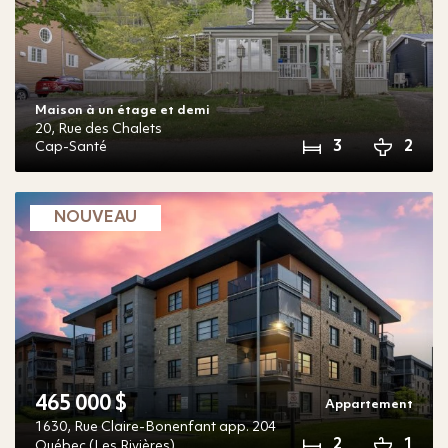
Maison à un étage et demi
20,
Rue des Chalets
3
2
Cap-Santé
NOUVEAU
465 000 $
Appartement
1630,
Rue Claire-Bonenfant
app. 204
2
1
Québec (Les Rivières)