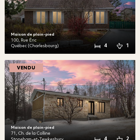
Maison de plain-pied
100,
Rue Éric
4
1
Québec (Charlesbourg)
VENDU
Maison de plain-pied
71,
Ch. de la Colline
4
2
Stoneham-et-Tewkesbury