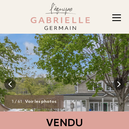
1
/
61
Voir les photos
VENDU