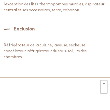
l'exception des lits), thermopompes murales, aspirateur
central et ses accessoires, serre, cabanon.
Exclusion
1 / 61 - Façade
2 
Réfrigérateur de la cuisine, laveuse, sécheuse,
congélateur, réfrigérateur du sous-sol, lits des
chambres.