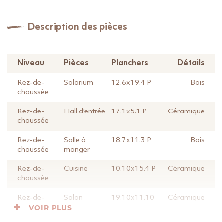
Description des pièces
Niveau
Pièces
Planchers
Détails
Rez-de-
Solarium
12.6x19.4 P
Bois
chaussée
Rez-de-
Hall d'entrée
17.1x5.1 P
Céramique
chaussée
Rez-de-
Salle à
18.7x11.3 P
Bois
chaussée
manger
Rez-de-
Cuisine
10.10x15.4 P
Céramique
chaussée
Rez-de-
Salon
19.10x11.10
Céramique
VOIR PLUS
chaussée
P